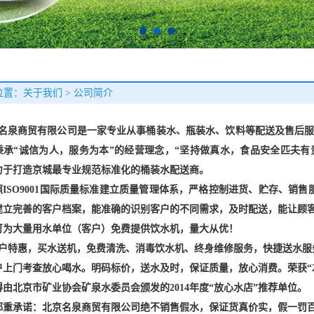
置：关于我们 > 公司简介
名泉商贸有限公司是一家专业从事桶装水、瓶装水、饮料等配送及售后
秉承“诚信为人，服务为本”的经营理念，“坚持做真水，食品安全匹夫有
力于打造京城最专业规范标准化的桶装水配送商。
照ISO9001国际质量标准建立质量管理体系，严格控制进货、贮存、销
建立完善的客户档案，能准确的识别客户的不同需求，及时配送，能让顾
可为大量用水单位（客户）免费提供饮水机，量大从优！
户特惠，买水送机，免费清洗、消毒饮水机、终身维修服务，快捷送水服
户上门考查放心喝水。明码标价，送水及时，保证质量，放心消费。荣获“2
由北京市矿业协会矿泉水委员会颁发的2014年度“放心水店”推荐单位。
郑重承诺：北京名泉商贸有限公司绝不销售假水，保证货真价实，假一罚