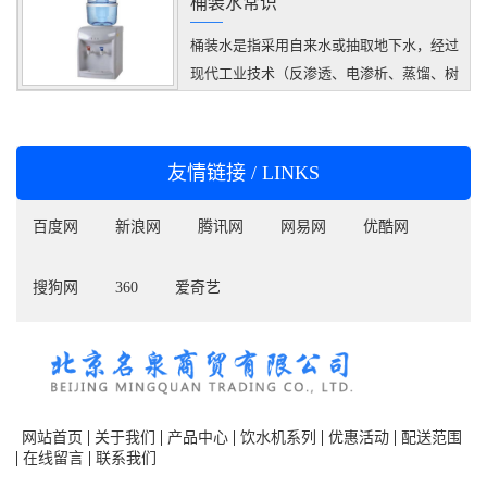
桶装水常识
桶装水是指采用自来水或抽取地下水，经过
现代工业技术（反渗透、电渗析、蒸馏、树
脂软化等）处理而成的纯净水或矿泉水，由
灌装生产线灌装至PVC桶得到的产品。分为
纯净水、矿泉水和矿物质水（由纯净水人工
友情链接 / LINKS
加入矿物质而成）等。
百度网
新浪网
腾讯网
网易网
优酷网
搜狗网
360
爱奇艺
网站首页
关于我们
产品中心
饮水机系列
优惠活动
配送范围
在线留言
联系我们