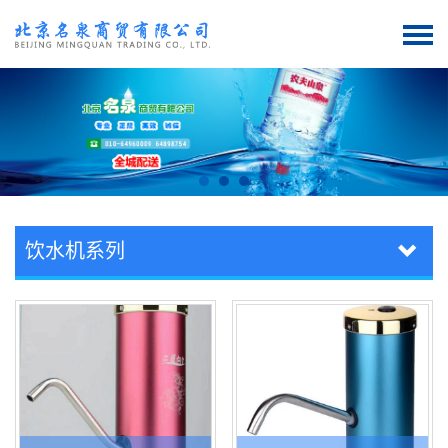
饮水机系列