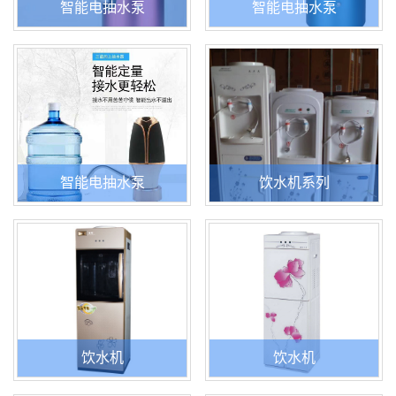
智能电抽水泵
智能电抽水泵
查看详情
查看详情
智能电抽水泵
饮水机系列
查看详情
查看详情
饮水机
饮水机
查看详情
查看详情