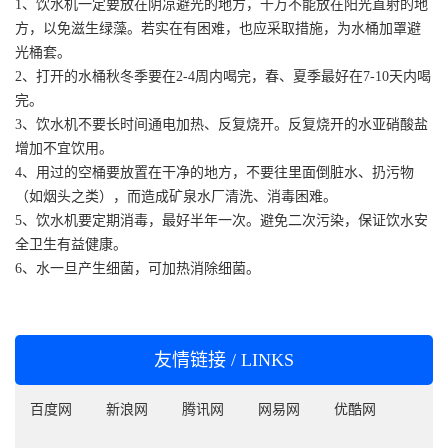
1、饮水机一定要放在阴凉避光的地方，千万不能放在阳光直射的地
方，以免滋生绿藻。若实在有困难，也应采取措施，为水桶加罩避
光桶套。
2、打开的水桶秋冬季要在2-4周内喝完，春、夏季最好在7-10天内喝
完。
3、饮水机不要长时间通电加热、反复烧开。反复烧开的水亚硝酸盐
增加不宜饮用。
4、用过的空桶要放置在干净的地方，不要往里面倒脏水、扔污物
（如烟头之类），而造成矿泉水厂清洗、消毒困难。
5、饮水机要定期消毒，最好半年一次。避免二次污染，保证饮水安
全卫生有益健康。
6、水一旦产生细菌，可加热消除细菌。
友情链接 / LINKS
百度网
新浪网
腾讯网
网易网
优酷网